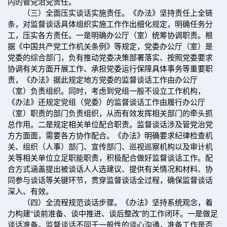
内的管党治党责任。
（三）全面压实谈话实施责任。《办法》坚持责任上全链
条，对监督谈话具体组织实施工作作出细化规定，明确任务分
工，压实各方责任。一是明确办公厅（室）统筹协调职责。根
据《中国共产党工作机关条例》等规定，党委办公厅（室）是
党委的综合部门，负有推动党委决策部署落实、按照党委要求
协调有关方面开展工作、承担党委运行保障具体事务等重要职
责，《办法》据此规定地方党委的监督谈话工作由办公厅
（室）负责组织。同时，考虑到党组一般不设立工作机构，
《办法》还规定党组（党委）的监督谈话工作由履行办公厅
（室）职责的部门负责组织，从而有效发挥相关部门的牵头抓
总作用。二是规定相关单位配合职责。监督谈话涉及管党治党
方方面面，需要各方协作配合。《办法》明确要求纪律检查机
关、组织（人事）部门、宣传部门、巡视巡察机构以及审计机
关等相关单位立足职能职责，积极配合做好监督谈话工作。配
合方式涵盖提出被谈话人人选建议、提供有关情况和材料、协
同参与谈话等关键环节，贯穿监督谈话全过程，确保监督谈话
深入、有效。
（四）全流程规范谈话步骤。《办法》坚持系统观念，着
力构建“谈前准备、谈中推进、谈后整改”的工作闭环。一是做足
谈话准备。监督谈话不同于一般性的谈心沟通，准备工作是否