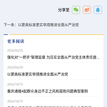
分享至
下一条：
以更高标准更实举措推进全面从严治党
更多阅读
2026/04/22
强化对“一把手”管理监督 为压实全面从严治党主体责任提...
2026/04/20
以更高标准更实举措推进全面从严治党
2024/10/15
重庆通报4起群众身边不正之风和腐败问题典型案例
2024/10/15