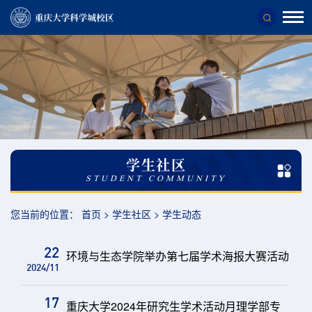
校
区
概
况
校
区
学生社区
简
STUDENT COMMUNITY
介
您当前的位置：
首页
>
学生社区
>
学生动态
22
环境与生态学院举办第七届学术海报大赛活动
2024/11
17
重庆大学2024年研究生学术活动月理学部专