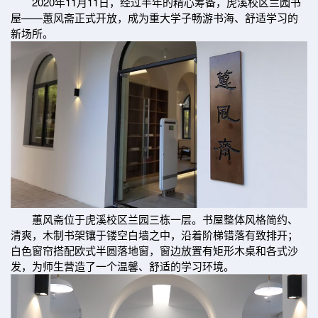
2020年11月11日，经过半年的精心筹备，虎溪校区兰园书
屋——蕙风斋正式开放，成为重大学子畅游书海、舒适学习的
新场所。
蕙风斋位于虎溪校区兰园三栋一层。书屋整体风格简约、
清爽，木制书架镶于镂空白墙之中，沿着阶梯错落有致排开；
白色窗帘搭配欧式半圆落地窗，窗边放置有矩形木桌和各式沙
发，为师生营造了一个温馨、舒适的学习环境。