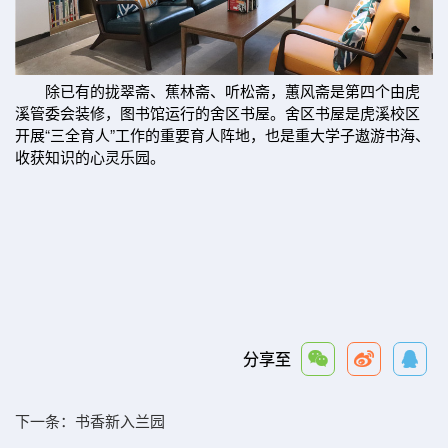
除已有的拢翠斋、蕉林斋、听松斋，蕙风斋是第四个由虎
溪管委会装修，图书馆运行的舍区书屋。舍区书屋是虎溪校区
开展“三全育人”工作的重要育人阵地，也是重大学子遨游书海、
收获知识的心灵乐园。
分享至
下一条：
书香新入兰园