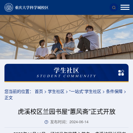
校
区
概
况
校
区
学生社区
简
STUDENT COMMUNITY
介
您当前的位置：
首页
>
学生社区
>
“一站式”学生社区
>
条件保障
>
正文
虎溪校区兰园书屋“蕙风斋”正式开放
发布时间：2024-06-14