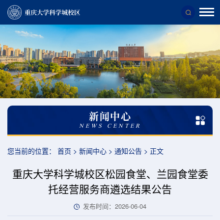
校
区
概
况
校
区
新闻中心
简
NEWS CENTER
介
您当前的位置：
首页
>
新闻中心
>
通知公告
>
正文
重庆大学科学城校区松园食堂、兰园食堂委
托经营服务商遴选结果公告
发布时间：2026-06-04