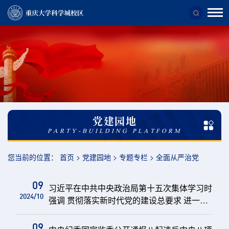
校
区
概
况
校
区
党建园地
简
PARTY-BUILDING PLATFORM
介
您当前的位置：
首页
>
党建园地
>
专题专栏
>
全面从严治党
09
习近平在中共中央政治局第十五次集体学习时
2024/10
强调 贯彻落实新时代党的建设总要求 进一步
健全全面从严治党体系
09